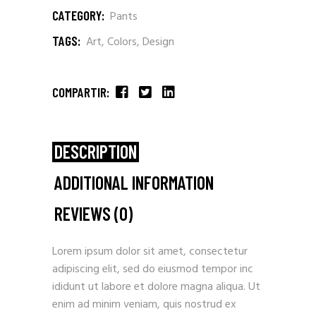
CATEGORY:
Pants
TAGS:
Art
,
Colors
,
Design
COMPARTIR:
DESCRIPTION
ADDITIONAL INFORMATION
REVIEWS (0)
Lorem ipsum dolor sit amet, consectetur
adipiscing elit, sed do eiusmod tempor inc
ididunt ut labore et dolore magna aliqua. Ut
enim ad minim veniam, quis nostrud ex