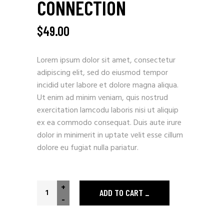
CONNECTION
$
49.00
Lorem ipsum dolor sit amet, consectetur
adipiscing elit, sed do eiusmod tempor
incidid uter labore et dolore magna aliqua.
Ut enim ad minim veniam, quis nostrud
exercitation lamcodu laboris nisi ut aliquip
ex ea commodo consequat. Duis aute irure
dolor in minimerit in uptate velit esse cillum
dolore eu fugiat nulla pariatur.
+
ADD TO CART
-