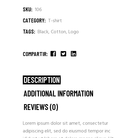
SKU:
106
CATEGORY:
T-shirt
TAGS:
Black
,
Cotton
,
Logo
COMPARTIR:
DESCRIPTION
ADDITIONAL INFORMATION
REVIEWS (0)
Lorem ipsum dolor sit amet, consectetur
adipiscing elit, sed do eiusmod tempor inc